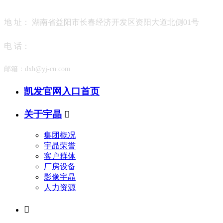
联系凯发官网入口首页
地 址： 湖南省益阳市长春经济开发区资阳大道北侧01号
电 话：
邮箱：
dxh@yj-cn.com
凯发官网入口首页
关于宇晶

集团概况
宇晶荣誉
客户群体
厂房设备
影像宇晶
人力资源
