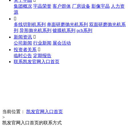
关于宇晶

集团概况
宇晶荣誉
客户群体
厂房设备
影像宇晶
人力资
源

多线切割机系列
单面研磨抛光机系列
双面研磨抛光机系
列
异形抛光机系列
镀膜机系列
pcb系列
新闻资讯

公司新闻
行业新闻
展会活动
投资者关系

临时公告
定期报告
联系凯发官网入口首页
contact us
联系凯发官网入口首页
当前位置：
凯发官网入口首页
>
凯发官网入口首页的联系方式