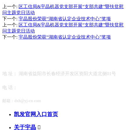
上一个
:
区工信局&宇晶机器党支部开展“支部共建”暨扶贫慰
问主题党日活动
下一个
:
宇晶股份荣获“湖南省认定企业技术中心”奖项​
上一个
:
区工信局&宇晶机器党支部开展“支部共建”暨扶贫慰
问主题党日活动
下一个
:
宇晶股份荣获“湖南省认定企业技术中心”奖项​
contact us
联系凯发官网入口首页
地 址： 湖南省益阳市长春经济开发区资阳大道北侧01号
电 话：
邮箱：
dxh@yj-cn.com
凯发官网入口首页
关于宇晶
