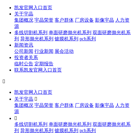
凯发官网入口首页
关于宇晶
集团概况
宇晶荣誉
客户群体
厂房设备
影像宇晶
人力资
源
多线切割机系列
单面研磨抛光机系列
双面研磨抛光机系
列
异形抛光机系列
镀膜机系列
pcb系列
新闻资讯
公司新闻
行业新闻
展会活动
投资者关系
临时公告
定期报告
联系凯发官网入口首页

凯发官网入口首页
关于宇晶

集团概况
宇晶荣誉
客户群体
厂房设备
影像宇晶
人力资
源

多线切割机系列
单面研磨抛光机系列
双面研磨抛光机系
列
异形抛光机系列
镀膜机系列
pcb系列