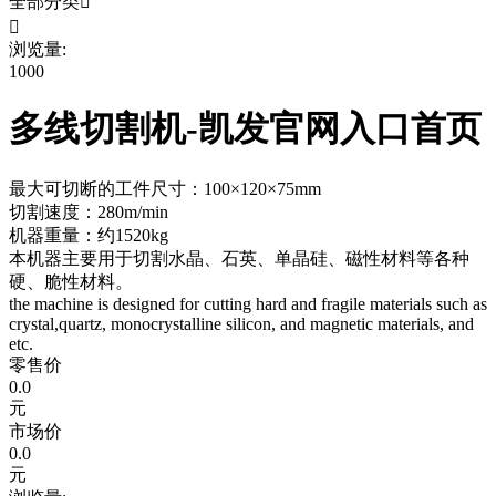
全部分类


浏览量:
1000
多线切割机-凯发官网入口首页
最大可切断的工件尺寸：100×120×75mm
切割速度：280m/min
机器重量：约1520kg
本机器主要用于切割水晶、石英、单晶硅、磁性材料等各种
硬、脆性材料。
the machine is designed for cutting hard and fragile materials such as
crystal,quartz, monocrystalline silicon, and magnetic materials, and
etc.
零售价
0.0
元
市场价
0.0
元