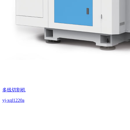
多线切割机
yj-xql1220a