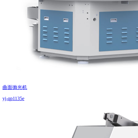
曲面抛光机
yj-qp1135e