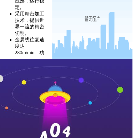
成熟，运行稳
定。
采用精密加工
技术，提供世
界一流的精密
切削。
金属线往复速
度达
280m/min，功