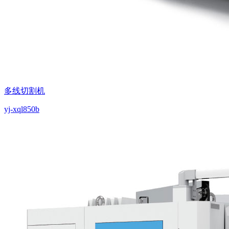
多线切割机
yj-xql850b