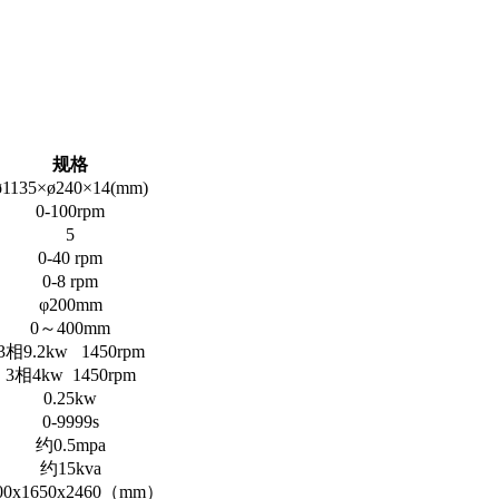
规格
ø1135×ø240×14(mm)
0-100rpm
5
0-40 rpm
0-8 rpm
φ200mm
0～400mm
3相9.2kw 1450rpm
3相4kw 1450rpm
0.25kw
0-9999s
约0.5mpa
约15kva
00x1650x2460（mm）