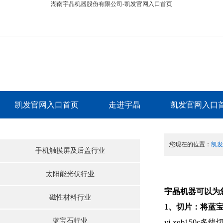
湖南宇晶机器股份有限公司-凯发官网入口首页
凯发官网入口首页
走进宇晶
凯发官网入口
服务与支持
宇晶新闻
投资者关系
您现在的位置：
凯发
手机触摸屏及后盖行业
太阳能光伏行业
宇晶机器可以为
磁性材料行业
1、切片：将蓝
蓝宝石行业
yj-xqb150c
多线