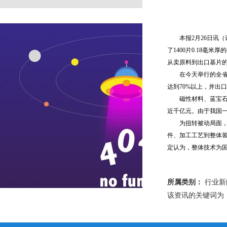
本报2月26日讯（记
了1400片0.18
从卖原料到出口基片
在今天举行的全省科
达到70%以上，并出
磁性材料、蓝宝石、
近千亿元。由于我国
为扭转被动局面，经
件、加工工艺到整体装
定认为，整体技术为
所属类别：
行业新
该资讯的关键词为