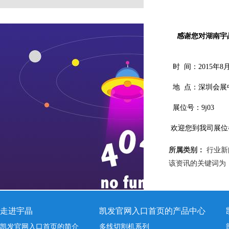
感谢您对湖南宇晶
时 间：2015年8月
地 点：深圳会展
展位号：9j03
欢迎您到我司展位
所属类别：
行业新
该资讯的关键词为
走进宇晶
凯发官网入口首页的产品中心
凯发官网入口首页的简介
多线切割机系列