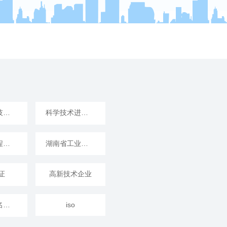
工业科学技术一等奖
科学技术进步二等奖
湖南省工程研究中心
湖南省工业设计中心
证
高新技术企业
湖南省著名商标
iso