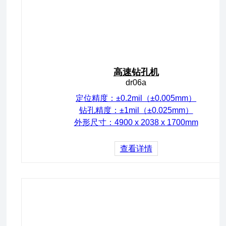
高速钻孔机
dr06a
定位精度：±0.2mil（±0.005mm）
钻孔精度：±1mil（±0.025mm）
外形尺寸：4900 x 2038 x 1700mm
yj-dr06a钻孔机是应用于pcb行业的高精度专用钻孔设
yj-dr06a drilling machine is a high-precision special dri
查看详情
equipment used in the pcb industry.