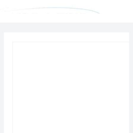
/
pcb系列