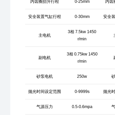
内齿圈抬升行程
0-25mm
内齿
安全装置气缸行程
0-30mm
安全
3相 7.5kw 1450
主电机
r/min
3相 0.75kw 1450
副电机
r/min
砂泵电机
250w
抛光时间设定范围
0-9999s
抛光
气源压力
0.5-0.6mpa