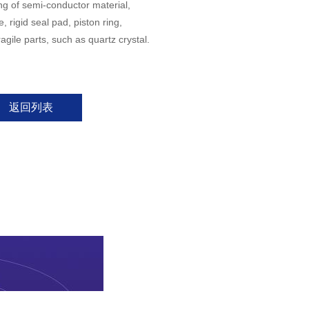
ing of semi-conductor material,
 rigid seal pad, piston ring,
ragile parts, such as quartz crystal.
返回列表