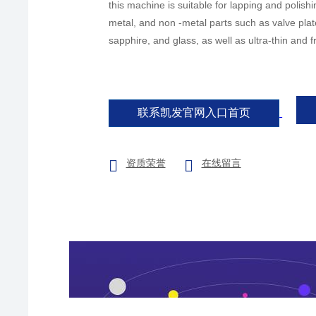
this machine is suitable for lapping and polish
metal, and non -metal parts such as valve plate,
sapphire, and glass, as well as ultra-thin and f
联系凯发官网入口首页
资质荣誉
在线留言