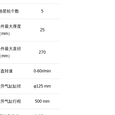
游星轮个数
5
工件最大厚度
25
（mm）
工件最大直径
270
（mm）
下盘转速
0-60r/min
抬升气缸缸径
φ125 mm
抬升气缸行程
500 mm