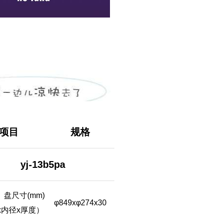
项目
规格
yj-13b5pa
盘尺寸(mm)
φ849xφ274x30
x内径x厚度）